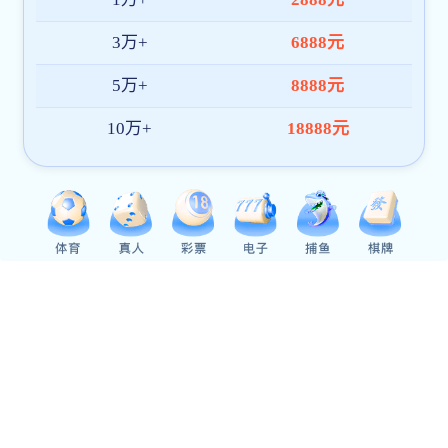
上一篇：
加纳队阿尤对阵克罗地亚带球推进
下一篇：
6月13日澳大利亚vs土耳其进攻效
热门直播
英超防守型边后卫赛季课题：体能分配
热苏斯资料整理：快速了解的主要位置
热刺迎战诺丁汉森林，年轻球员使用考
英冠中场表现资料
西甲年轻中锋技术解析：头球起跳位置
足总杯最佳球员内容